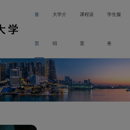
首
大学介
课程设
学生服
页
绍
置
务