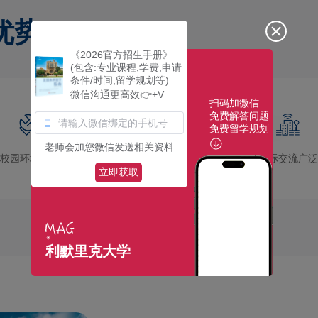
优势
《2026官方招生手册》
(包含:专业课程,学费,申请
条件/时间,留学规划等)
微信沟通更高效👉+V
扫码加微信
免费解答问题
免费留学规划
老师会加您微信发送相关资料
校园环境优美
社团活动多彩
国际交流广泛
立即获取
利默里克大学