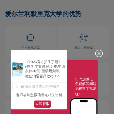
爱尔兰利默里克大学的优势
学术氛围浓厚
师资力量雄厚
《2026官方招生手册》
(包含:专业课程,学费,申请
条件/时间,留学规划等)
微信沟通更高效👉+V
扫码加微信
免费解答问题
校园环境优美
社团活动多彩
免费留学规划
老师会加您微信发送相关资料
立即获取